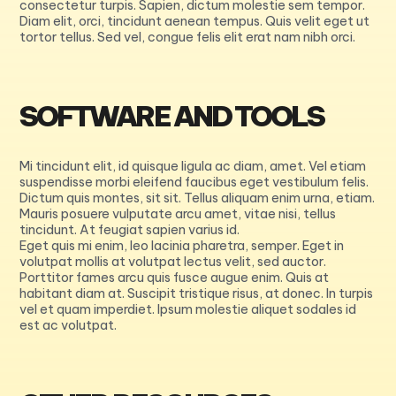
consectetur turpis. Sapien, dictum molestie sem tempor.
Diam elit, orci, tincidunt aenean tempus. Quis velit eget ut
tortor tellus. Sed vel, congue felis elit erat nam nibh orci.
SOFTWARE AND TOOLS
Mi tincidunt elit, id quisque ligula ac diam, amet. Vel etiam
suspendisse morbi eleifend faucibus eget vestibulum felis.
Dictum quis montes, sit sit. Tellus aliquam enim urna, etiam.
Mauris posuere vulputate arcu amet, vitae nisi, tellus
tincidunt. At feugiat sapien varius id.
Eget quis mi enim, leo lacinia pharetra, semper. Eget in
volutpat mollis at volutpat lectus velit, sed auctor.
Porttitor fames arcu quis fusce augue enim. Quis at
habitant diam at. Suscipit tristique risus, at donec. In turpis
vel et quam imperdiet. Ipsum molestie aliquet sodales id
est ac volutpat.