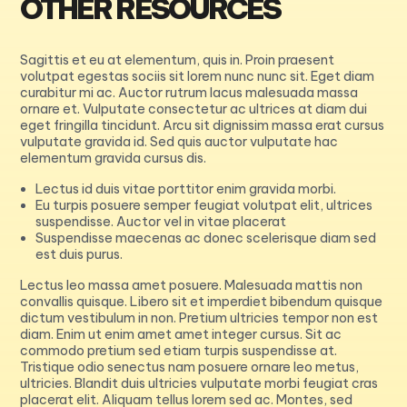
OTHER RESOURCES
Sagittis et eu at elementum, quis in. Proin praesent
volutpat egestas sociis sit lorem nunc nunc sit. Eget diam
curabitur mi ac. Auctor rutrum lacus malesuada massa
ornare et. Vulputate consectetur ac ultrices at diam dui
eget fringilla tincidunt. Arcu sit dignissim massa erat cursus
vulputate gravida id. Sed quis auctor vulputate hac
elementum gravida cursus dis.
Lectus id duis vitae porttitor enim gravida morbi.
Eu turpis posuere semper feugiat volutpat elit, ultrices
suspendisse. Auctor vel in vitae placerat
Suspendisse maecenas ac donec scelerisque diam sed
est duis purus.
Lectus leo massa amet posuere. Malesuada mattis non
convallis quisque. Libero sit et imperdiet bibendum quisque
dictum vestibulum in non. Pretium ultricies tempor non est
diam. Enim ut enim amet amet integer cursus. Sit ac
commodo pretium sed etiam turpis suspendisse at.
Tristique odio senectus nam posuere ornare leo metus,
ultricies. Blandit duis ultricies vulputate morbi feugiat cras
placerat elit. Aliquam tellus lorem sed ac. Montes, sed