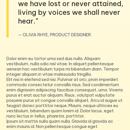
we have lost or never attained,
living by voices we shall never
hear.”
— OLIVIA RHYE, PRODUCT DESIGNER
Dolor enim eu tortor urna sed duis nulla. Aliquam
vestibulum, nulla odio nisl vitae. In aliquet pellentesque
aenean hac vestibulum turpis mi bibendum diam. Tempor
integer aliquam in vitae malesuada fringilla.
Elit nisi in eleifend sed nisi. Pulvinar at orci, proin imperdiet
commodo consectetur convallis risus. Sed condimentum
enim dignissim adipiscing faucibus consequat, urna. Viverra
purus et erat auctor aliquam. Risus, volutpat vulputate
posuere purus sit congue convallis aliquet. Arcu id augue ut
feugiat donec porttitor neque. Mauris, neque ultricies eu
vestibulum, bibendum quam lorem id. Dolor lacus, eget
nunc lectus in tellus, pharetra, porttitor.
Ipsum sit mattis nulla quam nulla. Gravida id gravida ac
enim mauris id. Non pellentesque congue eget