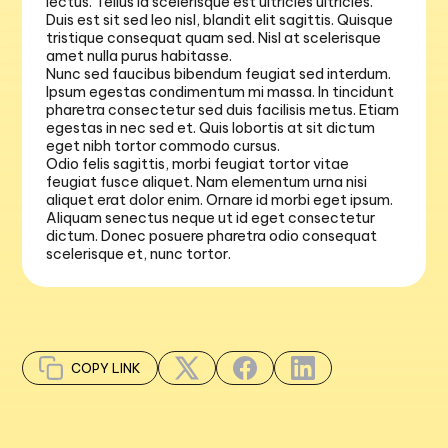
lectus. Tellus id scelerisque est ultricies ultricies.
Duis est sit sed leo nisl, blandit elit sagittis. Quisque
tristique consequat quam sed. Nisl at scelerisque
amet nulla purus habitasse.
Nunc sed faucibus bibendum feugiat sed interdum.
Ipsum egestas condimentum mi massa. In tincidunt
pharetra consectetur sed duis facilisis metus. Etiam
egestas in nec sed et. Quis lobortis at sit dictum
eget nibh tortor commodo cursus.
Odio felis sagittis, morbi feugiat tortor vitae
feugiat fusce aliquet. Nam elementum urna nisi
aliquet erat dolor enim. Ornare id morbi eget ipsum.
Aliquam senectus neque ut id eget consectetur
dictum. Donec posuere pharetra odio consequat
scelerisque et, nunc tortor.
COPY LINK